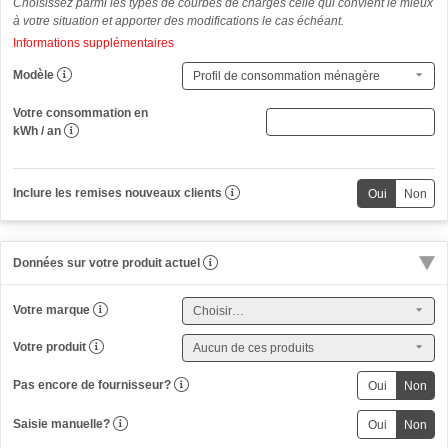
Choisissez parmi les types de courbes de charges celle qui convient le mieux
à votre situation et apporter des modifications le cas échéant.
Informations supplémentaires
Modèle
Votre consommation en
(
kWh / an
u
n
i
Inclure les remises nouveaux clients
q
u
e
m
Données sur votre produit actuel
e
n
t
Votre marque
n
u
Votre produit
m
é
r
Pas encore de fournisseur?
i
q
Saisie manuelle?
u