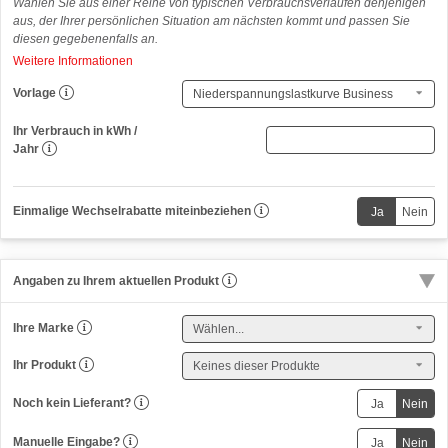
Wählen Sie aus einer Reihe von typischen Verbrauchsverläufen denjenigen
aus, der Ihrer persönlichen Situation am nächsten kommt und passen Sie
diesen gegebenenfalls an.
Weitere Informationen
Vorlage
Ihr Verbrauch in kWh /
(
Jahr
n
u
r
Einmalige Wechselrabatte miteinbeziehen
n
u
m
e
Angaben zu Ihrem aktuellen Produkt
r
i
s
Ihre Marke
c
h
Ihr Produkt
)
Noch kein Lieferant?
Manuelle Eingabe?