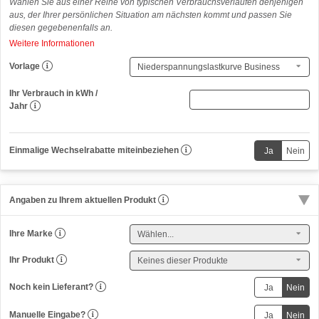
Wählen Sie aus einer Reihe von typischen Verbrauchsverläufen denjenigen
aus, der Ihrer persönlichen Situation am nächsten kommt und passen Sie
diesen gegebenenfalls an.
Weitere Informationen
Vorlage
Ihr Verbrauch in kWh /
(
Jahr
n
u
r
Einmalige Wechselrabatte miteinbeziehen
n
u
m
e
Angaben zu Ihrem aktuellen Produkt
r
i
s
Ihre Marke
c
h
Ihr Produkt
)
Noch kein Lieferant?
Manuelle Eingabe?